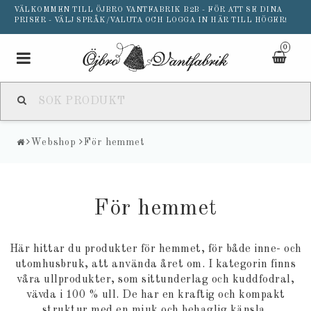
VÄLKOMMEN TILL ÖJBRO VANTFABRIK B2B - FÖR ATT SE DINA
PRISER - VÄLJ SPRÅK/VALUTA OCH LOGGA IN HÄR TILL HÖGER!
0
Toggle
navigation
Webshop
För hemmet
För hemmet
Här hittar du produkter för hemmet, för både inne- och
utomhusbruk, att använda året om. I kategorin finns
våra ullprodukter, som sittunderlag och kuddfodral,
vävda i 100 % ull.
De har en kraftig och kompakt
struktur med en mjuk och behaglig känsla
.