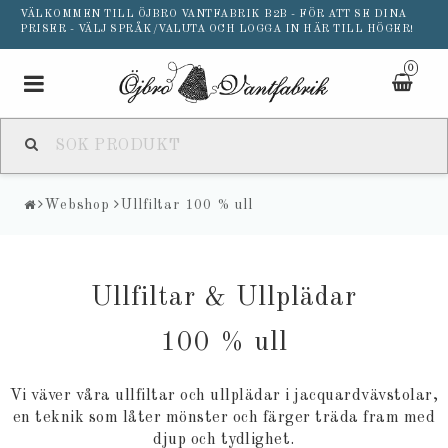
VÄLKOMMEN TILL ÖJBRO VANTFABRIK B2B - FÖR ATT SE DINA
PRISER - VÄLJ SPRÅK/VALUTA OCH LOGGA IN HÄR TILL HÖGER!
0
Toggle
navigation
Webshop
Ullfiltar 100 % ull
Ullfiltar & Ullplädar
100 % ull
Vi väver våra ullfiltar och ullplädar i jacquardvävstolar,
en teknik som låter mönster och färger träda fram med
djup och tydlighet.