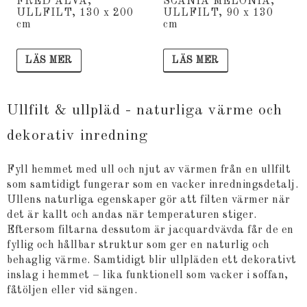
FRED ALVA,
SCANIA MELONIA,
ULLFILT, 130 x 200
ULLFILT, 90 x 130
cm
cm
LÄS MER
LÄS MER
Ullfilt & ullpläd - naturliga värme och
dekorativ inredning
Fyll hemmet med ull och njut av värmen från en ullfilt
som samtidigt fungerar som en vacker inredningsdetalj.
Ullens naturliga egenskaper gör att filten värmer när
det är kallt och andas när temperaturen stiger.
Eftersom filtarna dessutom är jacquardvävda får de en
fyllig och hållbar struktur som ger en naturlig och
behaglig värme. Samtidigt blir ullpläden ett dekorativt
inslag i hemmet – lika funktionell som vacker i soffan,
fåtöljen eller vid sängen.