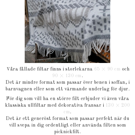
åra fållade filtar finns i storlekarna
65 × 90 cm
och
V
90 × 130 cm
.
Det är mindre format som passar över benen i soffan, i
barnvagnen eller som ett värmande underlag för djur.
För dig som vill ha en större filt erbjuder vi även våra
klassiska ullfiltar med dekorativa fransar i
130 × 200
cm
.
Det är ett generöst format som passar perfekt när du
vill svepa in dig ordentligt eller använda filten som
picknickfilt.