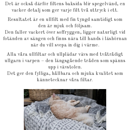
Det är också därför filtens baksida blir spegelvänd, en
vacker detalj som ger varje filt två uttryck i ett.
Resultatet är en ullfilt med fin tyngd samtidigt som
den är mjuk och följsam.
Den faller vackert över soffryggen, ligger naturligt vid
fotänden av sängen och finns nära till hands i läshörnan
när du vill svepa in dig i värme.
Alla våra ullfiltar och ullplädar vävs med tvåtrådigt
ullgarn i varpen – den längsgående tråden som spänns
upp i vävstolen.
Det ger den fylliga, hållbara och mjuka kvalitet som
kännetecknar våra filtar
.