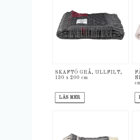
SKAFTÖ GRÅ, ULLFILT,
F
130 x 200 cm
E
c
LÄS MER