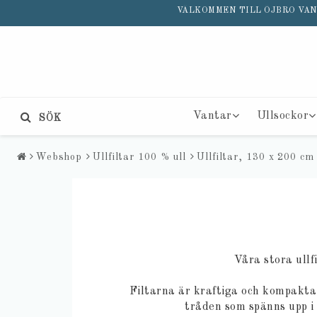
VÄLKOMMEN TILL ÖJBRO VANT
Vantar
Ullsockor
SÖK
Webshop
Ullfiltar 100 % ull
Ullfiltar, 130 x 200 cm
Våra stora ullf
Filtarna är kraftiga och kompakta 
tråden som spänns upp i 