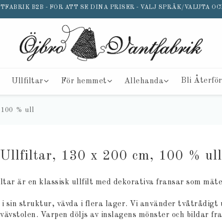
FABRIK B2B - FÖR ATT SE DINA PRISER - VÄLJ SPRÅK/VALUTA OC
Ullfiltar
För hemmet
Allehanda
Bli Återfö
 100 % ull
Ullfiltar, 130 x 200 cm, 100 % ull
iltar är en klassisk ullfilt med dekorativa fransar som mät
i sin struktur, vävda i flera lager. Vi använder tvåtrådigt
vävstolen. Varpen döljs av inslagens mönster och bildar fra