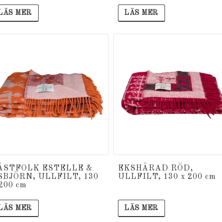
LÄS MER
LÄS MER
ÄSTFOLK ESTELLE &
EKSHÄRAD RÖD,
SBJÖRN, ULLFILT, 130
ULLFILT, 130 x 200 cm
 200 cm
LÄS MER
LÄS MER