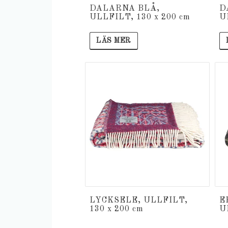
DALARNA BLÅ,
D
ULLFILT, 130 x 200 cm
U
LÄS MER
LYCKSELE, ULLFILT,
E
130 x 200 cm
U