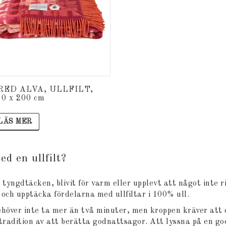
RED ALVA, ULLFILT,
30 x 200 cm
LÄS MER
d en ullfilt?
yngdtäcken, blivit för varm eller upplevt att något inte r
och upptäcka fördelarna med ullfiltar i 100% ull.
över inte ta mer än två minuter, men kroppen kräver att 
g tradition av att berätta godnattsagor. Att lyssna på en go