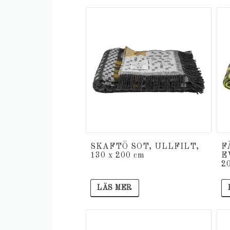
SKAFTÖ SOT, ULLFILT,
F
130 x 200 cm
E
2
LÄS MER