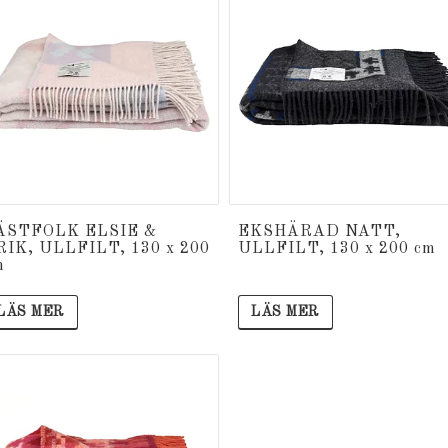
ÄSTFOLK ELSIE &
EKSHÄRAD NATT,
RIK, ULLFILT, 130 x 200
ULLFILT, 130 x 200 cm
m
LÄS MER
LÄS MER