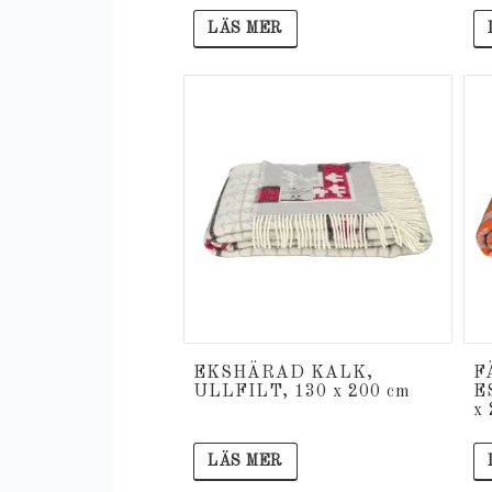
LÄS MER
EKSHÄRAD KALK,
F
ULLFILT, 130 x 200 cm
E
x
LÄS MER