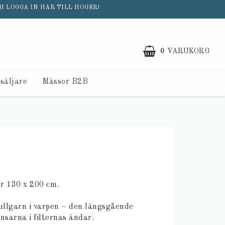
H LOGGA IN HÄR TILL HÖGER!
0
VARUKORG
rsäljare
Mässor B2B
er 130 x 200 cm.
 ullgarn i varpen – den längsgående
nsarna i filternas ändar.