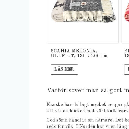
SCANIA MELONIA,
F
ULLFILT, 130 x 200 cm
1
LÄS MER
Varför sover man så gott me
Kanske har du lagt mycket pengar på t
att vända blicken mot vårt kulturarv 
God sömn handlar om närvaro. Det beh
redo för vila. I Norden har vi en lån