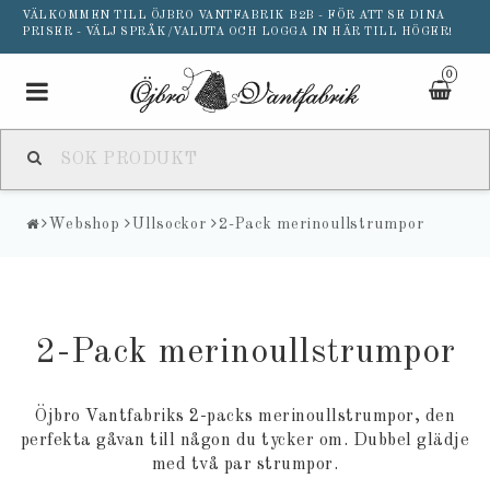
VÄLKOMMEN TILL ÖJBRO VANTFABRIK B2B - FÖR ATT SE DINA
PRISER - VÄLJ SPRÅK/VALUTA OCH LOGGA IN HÄR TILL HÖGER!
0
Toggle
navigation
Webshop
Ullsockor
2-Pack merinoullstrumpor
2-Pack merinoullstrumpor
Öjbro Vantfabriks 2-packs merinoullstrumpor, den
perfekta gåvan till någon du tycker om. Dubbel glädje
med två par strumpor.