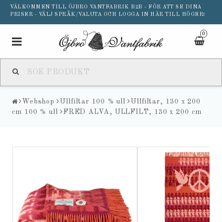
VÄLKOMMEN TILL ÖJBRO VANTFABRIK B2B - FÖR ATT SE DINA
PRISER - VÄLJ SPRÅK/VALUTA OCH LOGGA IN HÄR TILL HÖGER!
0
Toggle
navigation
Webshop
Ullfiltar 100 % ull
Ullfiltar, 130 x 200
cm 100 % ull
FRED ALVA, ULLFILT, 130 x 200 cm